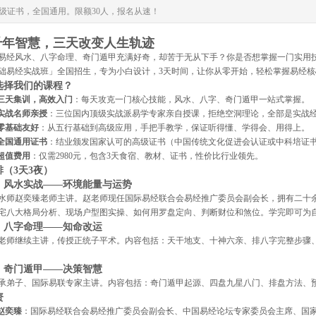
级证书，全国通用。限额30人，报名从速！
千年智慧，三天改变人生轨迹
易经风水、八字命理、奇门遁甲充满好奇，却苦于无从下手？你是否想掌握一门实用
础易经实战班」全国招生，专为小白设计，3天时间，让你从零开始，轻松掌握易经
选择我们的课程？
三天集训，高效入门
：每天攻克一门核心技能，风水、八字、奇门遁甲一站式掌握。
实战名师亲授
：三位国内顶级实战派易学专家亲自授课，拒绝空洞理论，全部是实战
零基础友好
：从五行基础到高级应用，手把手教学，保证听得懂、学得会、用得上。
全国通用证书
：结业颁发国家认可的高级证书（中国传统文化促进会认证或中科培证
超值费用
：仅需2980元，包含3天食宿、教材、证书，性价比行业领先。
（3天3夜）
：风水实战——环境能量与运势
水师赵奕臻老师主讲。赵老师现任国际易经联合会易经推广委员会副会长，拥有二十
宅八大格局分析、现场户型图实操、如何用罗盘定向、判断财位和煞位。学完即可为
：八字命理——知命改运
老师继续主讲，传授正统子平术。内容包括：天干地支、十神六亲、排八字完整步骤
：奇门遁甲——决策智慧
承弟子、国际易联专家主讲。内容包括：奇门遁甲起源、四盘九星八门、排盘方法、
资
赵奕臻
：国际易经联合会易经推广委员会副会长、中国易经论坛专家委员会主席、国