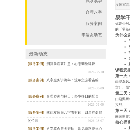
风水易学
发国家高
命理八字
易学
服务案例
你是否对
的「零基
李运友动态
为什么
最新动态
[服务案例]
测算前后要注意：心态调整建议
课程安排
2026-08-10
第一天
[服务案例]
八字服务讲流年：流年怎么看吉凶
由资深风
宫）、阳
2026-08-09
第二天
[服务案例]
命理咨询与择日：办事择日的配合
由赵奕臻
2026-08-08
实战。
第三天
[服务案例]
李运友盲派八字看财运：财星在命局
由裴翁传
的位置
2026-08-07
核心师
[服务案例]
八字算命服务避坑：常见套路要当心