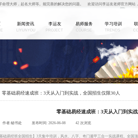
字命理大师，起名大师等。能完善的解决您的问题。
欢迎访问李运友老师官方网站，
页
新闻资讯
李运友
易师服务
学习培训
E
LIYUNYOU
PROJECT
COURSE
TRENDS
C
零基础易经速成班：3天从入门到实战，全国招生仅限30人
零基础易经速成班：3天从入门到实战
作者:
秘书处
|
发布时间:
2026-06-08
|
42
次浏览
|
基础易经班全国招生】3天集中培训，风水、八字、奇门遁甲三合一实战课程。全国顶