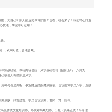
技能，为自己和家人的运势保驾护航？现在，机会来了！我们精心打造
核心技法，学完即可运用！
经验。
书），双网可查，合法合规。
余年实战经验。课程内容包括：风水基础理论（阴阳五行、八卦九
自己或他人调整家居风水。
、用神与喜忌判断、事业财运婚姻健康解读。现场批算学员八字，直接
预测成败、择吉趋吉。学员现场预测，老师一对一指导。
家高级传统文化培训师、环境布局规划师。出版《奕臻正统子平命理