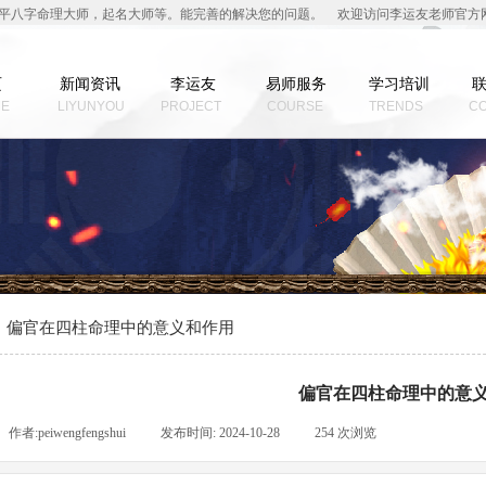
平八字命理大师，起名大师等。能完善的解决您的问题。
欢迎访问李运友老师官方
页
新闻资讯
李运友
易师服务
学习培训
E
LIYUNYOU
PROJECT
COURSE
TRENDS
C
偏官在四柱命理中的意义和作用
偏官在四柱命理中的意
作者:
peiwengfengshui
|
发布时间:
2024-10-28
|
254
次浏览
|