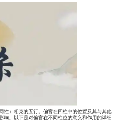
同性）相克的五行。偏官在四柱中的位置及其与其他
影响。以下是对偏官在不同柱位的意义和作用的详细