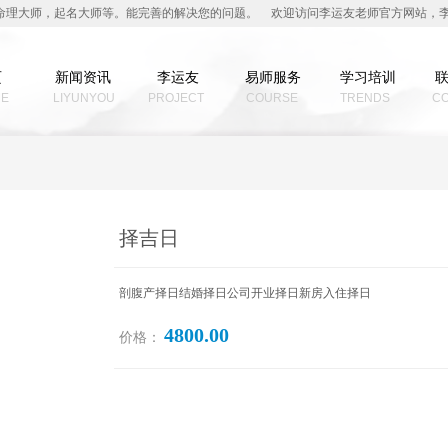
命理大师，起名大师等。能完善的解决您的问题。
欢迎访问李运友老师官方网站，李
页
新闻资讯
李运友
易师服务
学习培训
E
LIYUNYOU
PROJECT
COURSE
TRENDS
C
择吉日
剖腹产择日结婚择日公司开业择日新房入住择日
4800.00
价格：