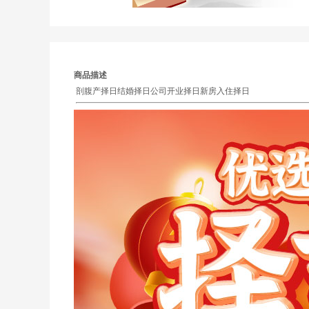
商品信息
商品描述
剖腹产择日结婚择日公司开业择日新房入住择日